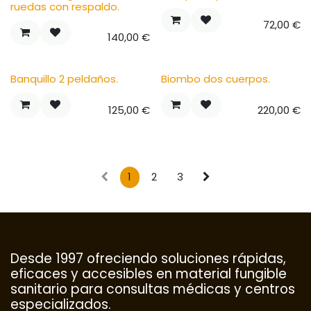
ruedas con respaldo.
72,00
€
140,00
€
Banquillo 2 peldaños.
Biombo dos cuerpos.
125,00
€
220,00
€
1
2
3
Desde 1997 ofreciendo soluciones rápidas,
eficaces y accesibles en material fungible
sanitario para consultas médicas y centros
especializados.