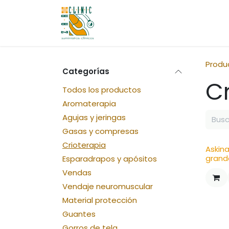
Ir al contenido
Quiénes Somos
Tienda
Co
Produ
Categorías
Cr
Todos los productos
Aromaterapia
Agujas y jeringas
Gasas y compresas
Crioterapia
Askina
grand
Esparadrapos y apósitos
Vendas
Vendaje neuromuscular
Material protección
Guantes
Gorros de tela