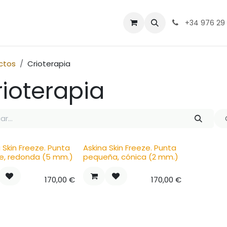
ntacto
+34 976 29
ctos
Crioterapia
ioterapia
 Skin Freeze. Punta
Askina Skin Freeze. Punta
e, redonda (5 mm.)
pequeña, cónica (2 mm.)
170,00
€
170,00
€