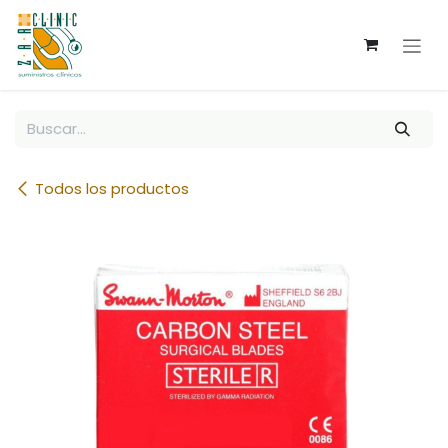
Ir al contenido
Todos los productos