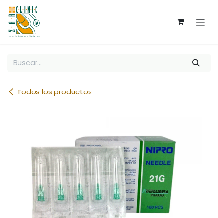
Ir al contenido
Todos los productos