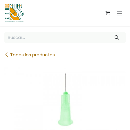
Ir al contenido
Todos los productos