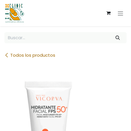
Ir al contenido
Todos los productos