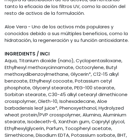
tanto la eficacia de los filtros UV, como la acción del
resto de activos de la formulación.
Aloe Vera - Uno de los activos más populares y
conocidos debido a sus múltiples beneficios, como la
hidratación, la regeneración y su función antioxidante.
INGREDIENTS / INCI
Aqua, Titanium dioxide (nano), Cyclopentasiloxane,
Ethylhexyl methoxycinnamate, Octocrylene, Butyl
methoxydibenzoylmethane, Glycerin*, C12-15 alkyl
benzoate, Ethylhexyl cocoate, Potassium cetyl
phosphate, Glyceryl stearate, PEG-100 stearate,
Sorbitan stearate, C30-45 alkyl cetearyl dimethicone
crosspolymer, Oleth-10, Isohexadecane, Aloe
barbadensis leaf juice*, Phenoxyethanol, Hydrolyzed
wheat protein/PVP crosspolymer, Alumina, Aluminium
stearate, Isodeceth-6, Xanthan gum, Caprylyl glycol,
Ethylhexylglycerin, Parfum, Tocopheryl acetate,
Simethicone, Disodium EDTA, Potassium sorbate, BHT,