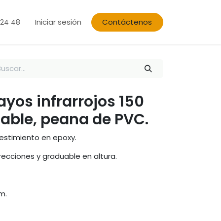
Iniciar sesión
Contáctenos
 24 48
yos infrarrojos 150
table, peana de PVC.
vestimiento en epoxy.
recciones y graduable en altura.
m.