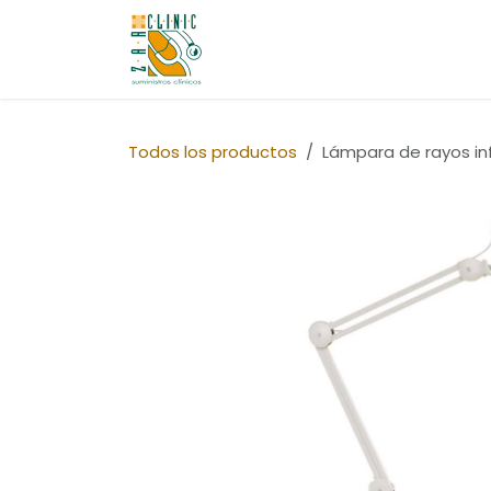
Ir al contenido
Quiénes Somos
Tienda
Co
Todos los productos
Lámpara de rayos inf