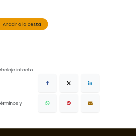
Añadir a la cesta
s
balaje intacto.
 términos y