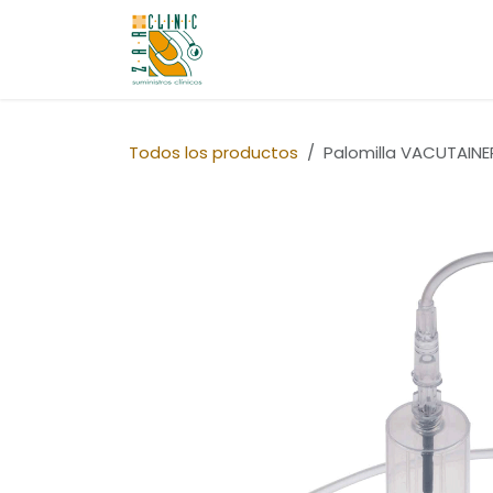
Ir al contenido
Quiénes Somos
Tienda
Co
Todos los productos
Palomilla VACUTAINE