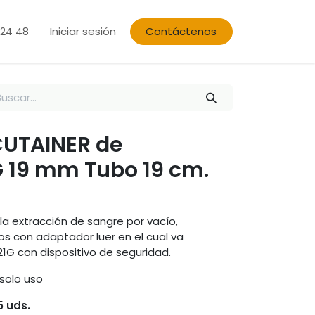
Iniciar sesión
Contáctenos
 24 48
CUTAINER de
G 19 mm Tubo 19 cm.
a extracción de sangre por vacío,
 con adaptador luer en el cual va
21G con dispositivo de seguridad.
n solo uso
5 uds.