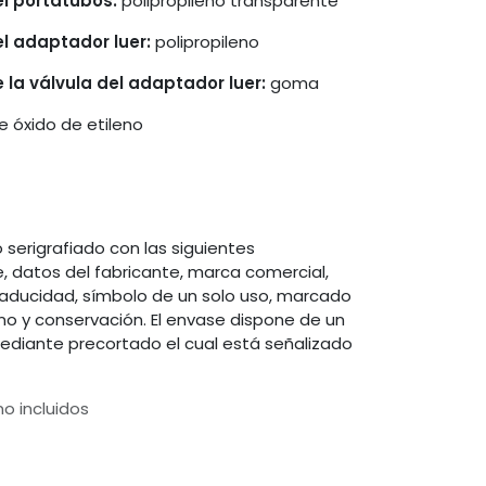
el portatubos:
polipropileno transparente
el adaptador luer:
polipropileno
 la válvula del adaptador luer:
goma
e óxido de etileno
o serigrafiado con las siguientes
e, datos del fabricante, marca comercial,
 caducidad, símbolo de un solo uso, marcado
leno y conservación. El envase dispone de un
ediante precortado el cual está señalizado
o incluidos