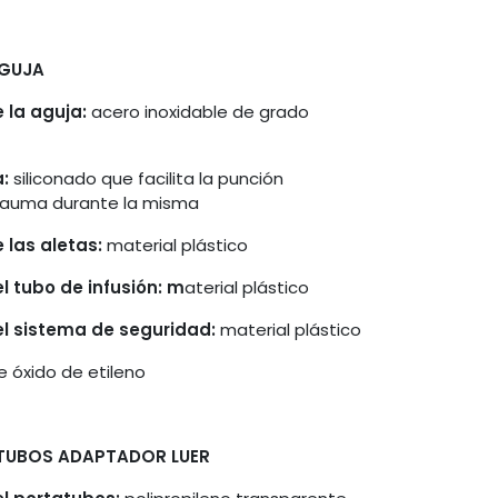
AGUJA
 la aguja:
acero inoxidable de grado
:
siliconado que facilita la punción
 trauma durante la misma
 las aletas:
material plástico
l tubo de infusión: m
aterial plástico
el sistema de seguridad:
material plástico
e óxido de etileno
TUBOS ADAPTADOR LUER