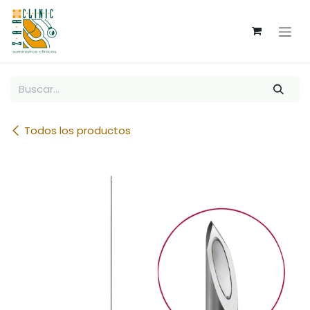
Ir al contenido
Todos los productos