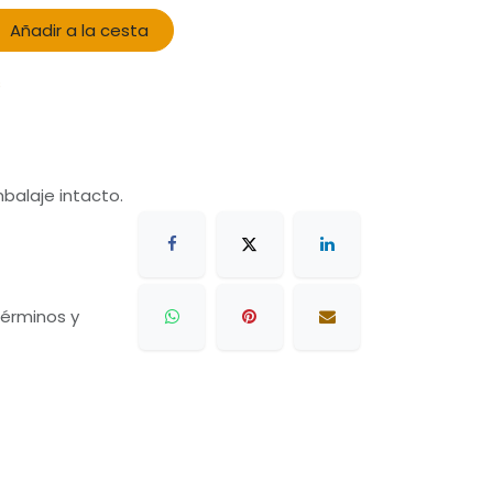
Añadir a la cesta
s
balaje intacto.
 términos y