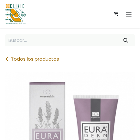
Ir al contenido
Todos los productos