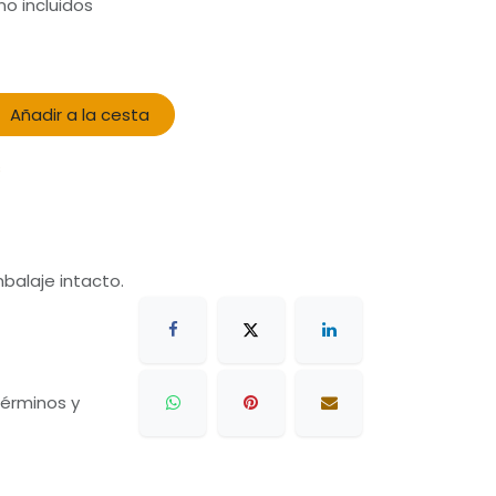
o incluidos
Añadir a la cesta
s
balaje intacto.
 términos y