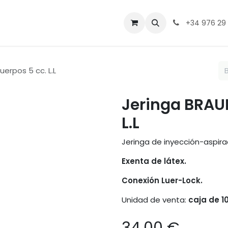
ntacto
+34 976 29
erpos 5 cc. L.L
Jeringa BRAUN
L.L
Jeringa de inyección-aspira
Exenta de látex.
Conexión Luer-Lock.
Unidad de venta:
caja de 1