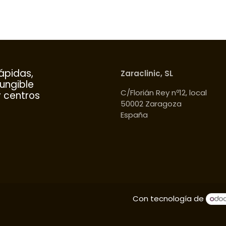
ápidas,
Zaraclinic, SL
fungible
C/Florián Rey nº12, local
y centros
50002 Zaragoza
España
Con tecnología de