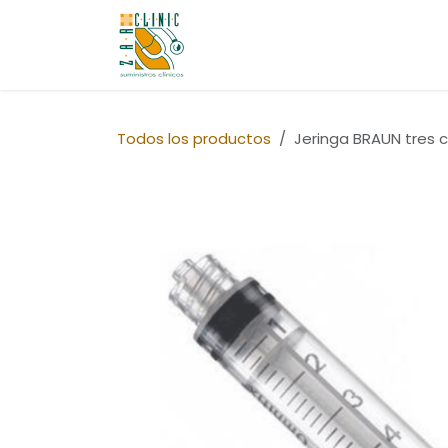
Ir al contenido
Quiénes Somos
Tienda
Co
Todos los productos
Jeringa BRAUN tres cu