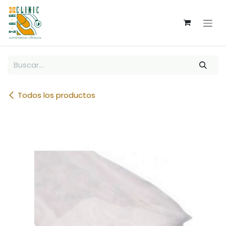
Ir al contenido
Todos los productos