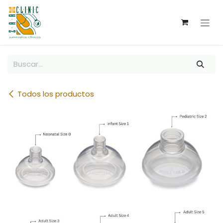
Ir al contenido
Todos los productos