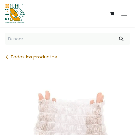
Ir al contenido
Todos los productos