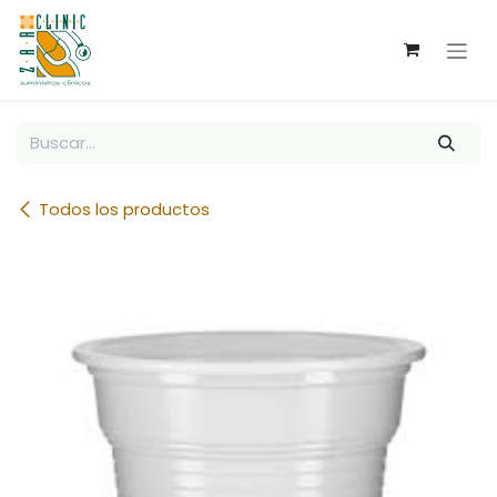
Ir al contenido
Todos los productos