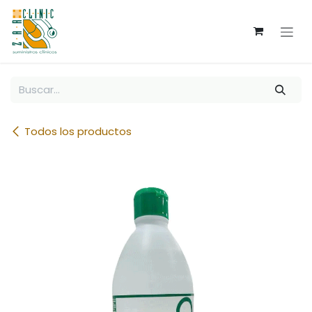
Ir al contenido
Todos los productos