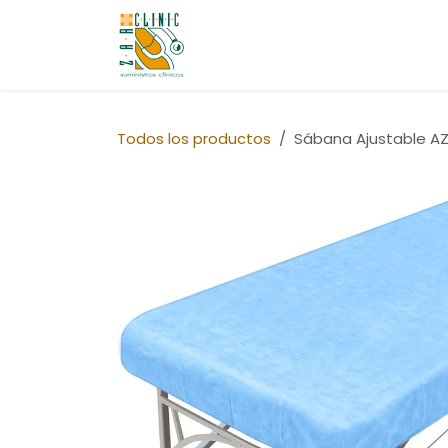
Ir al contenido
Quiénes Somos
Tienda
Co
Todos los productos
Sábana Ajustable AZ