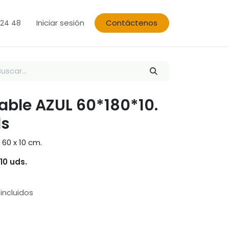
Iniciar sesión
Contáctenos
 24 48
able AZUL 60*180*10.
ds
60 x 10 cm.
10 uds.
incluidos