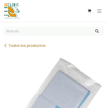
Ir al contenido
Todos los productos